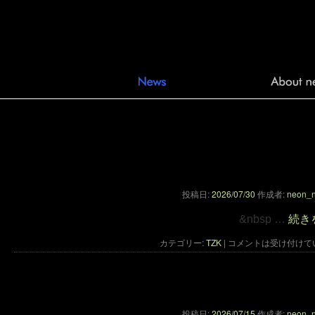
手塚眞監督 佐渡島映画『S
ト クラウ
ディング開始のお知
投稿日:
2026/07/30
作成者:
neon_
&nbsp …
続き
カテゴリー:
TZK
|
コメントは受け付けて
やの雪のテルミンコンサートが
投稿日:
2026/07/15
作成者:
neon_