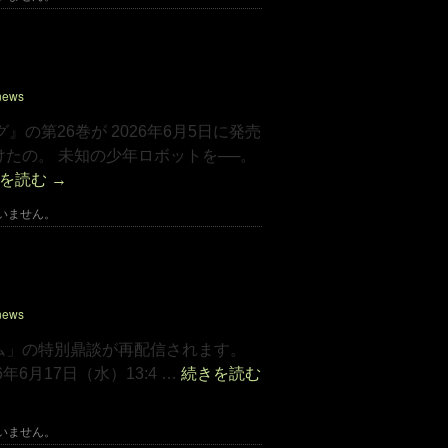
ング』第26巻発売です！
news
の第26巻が 2026年6月5日に発売
たの。 未知の少年ロボットを──。
きを読む
→
いません。
特別鼎談再配信のお知らせ
news
X人材フォーム」の特別鼎談が再配信されます。
6月17日（水）13:4 …
続きを読む
いません。