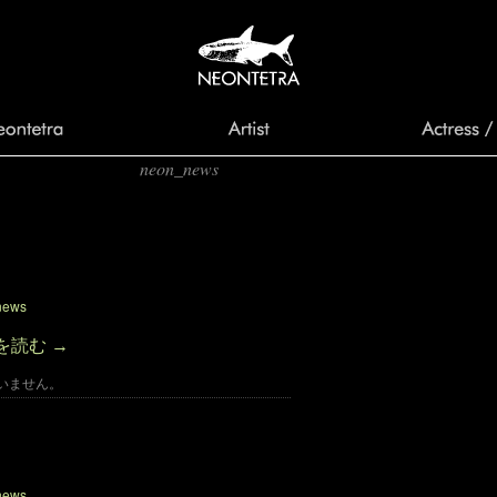
neon_news
作成者別アーカイブ:
』プロジェク
ドファン
らせ
news
を読む
→
いません。
開催されます。
news