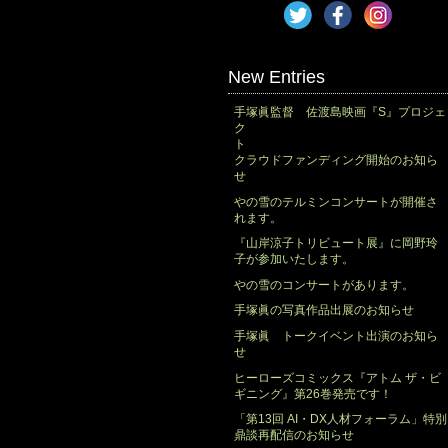
New Entries
手塚眞監督 佐渡島映画『S』プロジェ
ク
クラウドファンディング開始のお知ら
せ
やの雪のテルミンコンサートが開催さ
れます。
『山岸涼子トリビュート展』に岡野玲
子が参加いたします。
やの雪のコンサートがあります。
手塚眞の写真作品出展のお知らせ
手塚眞 トークイベント出演のお知ら
せ
ヒーローズコミックス『アトム ザ・ビ
ギニング』第26巻発売です！
「第13回 AI・DX人材フォーラム」特別
鼎談再配信のお知らせ