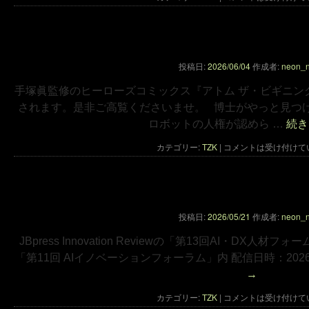
ヒーローズコミックス『アトム ザ・ビギニ
投稿日:
2026/06/04
作成者:
neon_
手塚眞監修のヒーローズコミックス『アトム ザ・ビギニング』
されます。是非ご高覧くださいませ。 博士がやっと見つけ
ロボットの人権が認めら …
続
カテゴリー:
TZK
|
コメントは受け付けて
「第13回 AI・DX人材フォーラム」
投稿日:
2026/05/21
作成者:
neon_
JBpress Innovation Reviewの「第13回AI・D
「第11回 AIイノベーションフォーラム」内 配信日時：2026年
→
カテゴリー:
TZK
|
コメントは受け付けて