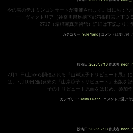
やの雪のテルミンコンサートが開催されます。日にち：7月
ー・ヴィクトリア（神奈川県足柄下郡箱根町宮ノ下３５９）
2717（箱根写真美術館）詳細は下記よりご
カテゴリー:
Yuki Yano
|
コメントは受け付け
『山岸涼子トリビュート展』に岡野玲
投稿日:
2026/07/10
作成者:
neon_
7月11日(土)から開催される『山岸涼子トリビュート展』
は、7月10日(金)発売の『山岸涼子トリビュート』出版を
子のトリビュート原画をはじめ、参加作
カテゴリー:
Reiko Okano
|
コメントは受け付
やの雪のコンサートがあ
投稿日:
2026/07/08
作成者:
neon_