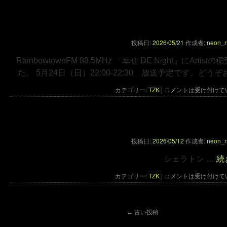
手塚眞 ラジオ出演の
投稿日:
2026/05/21
作成者:
neon_
RainbowtownFM 88.5MHz 「幸せ DE Night」にA
た。 5月24日（日）22:00-22:30 放送予定です。どうぞ
カテゴリー:
TZK
|
コメントは受け付けて
手塚眞の写真作品出展の
投稿日:
2026/05/12
作成者:
neon_
シェラトン …
続
カテゴリー:
TZK
|
コメントは受け付けて
←
古い投稿