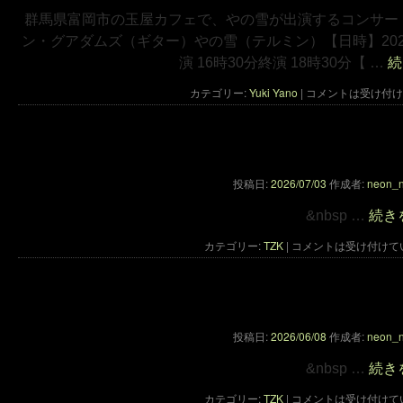
群馬県富岡市の玉屋カフェで、やの雪が出演するコンサー
ン・グアダムズ（ギター）やの雪（テルミン）【日時】2026年
演 16時30分終演 18時30分【 …
続
カテゴリー:
Yuki Yano
|
コメントは受け付け
手塚眞の写真作品出展の
投稿日:
2026/07/03
作成者:
neon_
&nbsp …
続き
カテゴリー:
TZK
|
コメントは受け付けて
手塚眞 トークイベント出
投稿日:
2026/06/08
作成者:
neon_
&nbsp …
続き
カテゴリー:
TZK
|
コメントは受け付けて