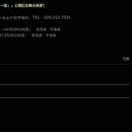
ター版）』公開記念舞台挨拶
】
TEL：029-212-7531
ーあまや 駐車場内）
30～14:00(30分程度） 登壇者：手塚眞
5〜17:25(30分程度） 登壇者：手塚眞
TZK