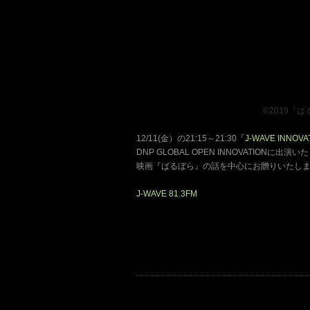
、、、、、、、、、、、、、、、
©2019『
12/11(金）の21:15～21:30
「J-WAVE INNOV
DNP GLOBAL OPEN INNOVATIONに出演
映画『ばるぼら』の話を中心にお贈りいたします
J-WAVE 81.3FM