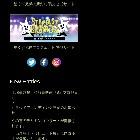
星くず兄弟の新たな伝説 公式サイト
星くず兄弟プロジェクト 特設サイト
New Entries
手塚眞監督 佐渡島映画『S』プロジェ
ク
ト
クラウドファンディング開始のお知ら
せ
やの雪のテルミンコンサートが開催さ
れます。
『山岸涼子トリビュート展』に岡野玲
子が参加いたします。