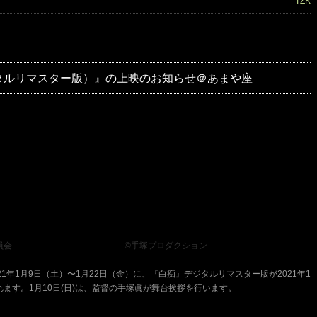
TZK
タルリマスター版）』の上映のお知らせ＠あまや座
員会
、、、、、、、、、、、、、
©手塚プロダクション
1年1月9日（土）〜1月22日（金）に、『白痴』デジタルリマスター版が2021年1
れます。1月10日(日)は、監督の手塚眞が舞台挨拶を行います。