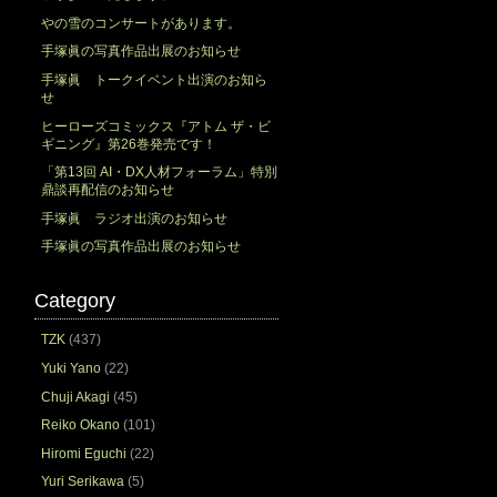
やの雪のコンサートがあります。
手塚眞の写真作品出展のお知らせ
手塚眞 トークイベント出演のお知ら
せ
ヒーローズコミックス『アトム ザ・ビ
ギニング』第26巻発売です！
「第13回 AI・DX人材フォーラム」特別
鼎談再配信のお知らせ
手塚眞 ラジオ出演のお知らせ
手塚眞の写真作品出展のお知らせ
Category
TZK
(437)
Yuki Yano
(22)
Chuji Akagi
(45)
Reiko Okano
(101)
Hiromi Eguchi
(22)
Yuri Serikawa
(5)