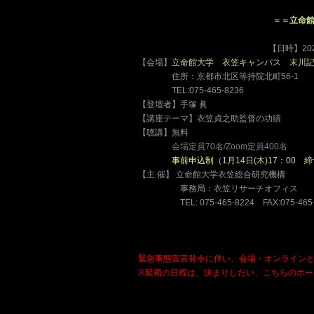
、、、、、、、、、、、、、、、、
＝＝
立命館
【日時】202
【会場】
立命館大学 衣笠キャンパス 末川記念
、、、、
住所：京都市北区等持院北町56-1
、、、、
TEL:075-465-8236
【登壇者】手塚 眞
【講座テーマ】衣笠貞之助監督の功績
【聴講】無料
、、、、
会場定員70名/Zoom定員400名
、、、、
事前申込制
（1月14日(木)17：00 
【主 催】 立命館大学衣笠総合研究機構
、、、、、
事務局：衣笠リサーチオフィス
、、、、、
TEL: 075‐465‐8224 FAX:075‐465
緊急事態宣言発令に伴い、会場・オンライン
※延期の日程は、決まりしだい、こちらのホー