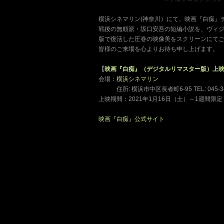
横浜シネマリン(神奈川）にて、映画『白痴』デ
戦後の無頼派・坂口安吾の短編小説を、ヴィジ
版で復活した圧巻の映像美をスクリーンにて
皆様のご来場を心よりお待ち申し上げます。
【
映画『白痴』（デジタルリマスター版）上
会場：
横浜シネマリン
、、、
住所: 横浜市中区長者町6-95 TEL: 045-34
上映期間：2021年1月16日（土）～1週間限定
映画『白痴』公式サイト