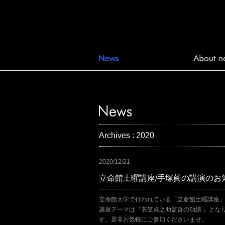
Archives : 2020
2020/12/21
立命館土曜講座/手塚眞の講演のお
立命館大学で行われている「立命館土曜講座
講座テーマは『衣笠貞之助監督の功績 』とな
す。是非お気軽にご参加くださいませ。