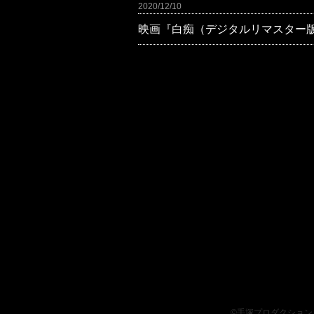
2020/12/10
映画『白痴（デジタルリマスター
、、、、、、、、、、、
©手塚プロダクション