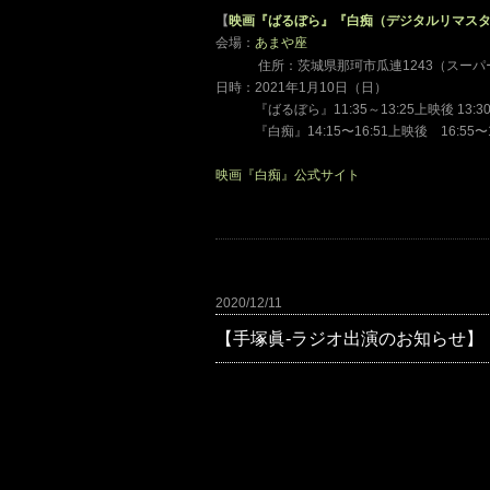
【
映画『ばるぼら』『白痴（デジタルリマス
会場：
あまや座
、、、
住所：茨城県那珂市瓜連
1243
（スーパ
日時：2021年1月10日（日）
、、、
『ばるぼら』11:35～13:25上映後 13:
、、、
『白痴』14:15〜16:51上映後 16:5
映画『白痴』公式サイト
2020/12/11
【手塚眞-ラジオ出演のお知らせ】