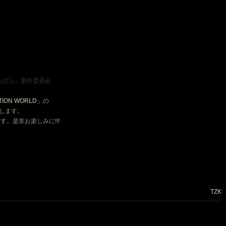
ばるぼら』製作委員会
ATION WORLD」
の
いたします。
。是非お楽しみに!!!
TZK