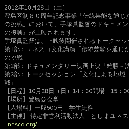
2012年10月28日（土）
豊島区制８０周年記念事業「伝統芸能を通じ
の挑戦」において、手塚眞監督のドキュメン
の復興』が上映されます。
手塚眞監督は、上映後開催されるトークセッ
第1部：ユネスコ文化講演「伝統芸能を通じ
の挑戦」
第2部：ドキュメンタリー映画上映「雄勝～
第3部：トークセッション「文化による地域
戦」
【日程】10月28日（日）14：30開場 15：0
【場所】豊島公会堂
【入場料】一般500円 学生無料
【主催】 特定非営利活動法人 としまユネ
unesco.org/