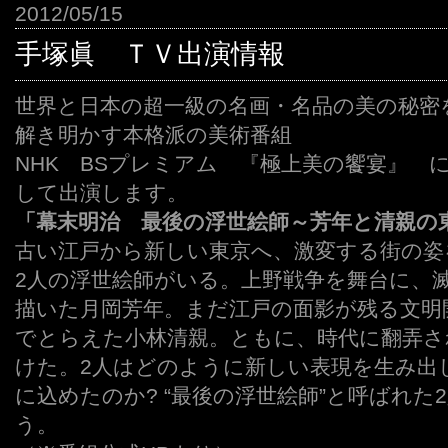
2012/05/15
手塚眞 ＴＶ出演情報
世界と日本の超一級の名画・名品の美の秘密
解き明かす本格派の美術番組
NHK BSプレミアム 『極上美の饗宴』 
して出演します。
「幕末明治 最後の浮世絵師～芳年と清親の
古い江戸から新しい東京へ、激変する街の姿
2人の浮世絵師がいる。上野戦争を舞台に、
描いた月岡芳年。まだ江戸の面影が残る文明
でとらえた小林清親。ともに、時代に翻弄さ
けた。2人はどのように新しい表現を生み出
に込めたのか? “最後の浮世絵師”と呼ばれた
う。