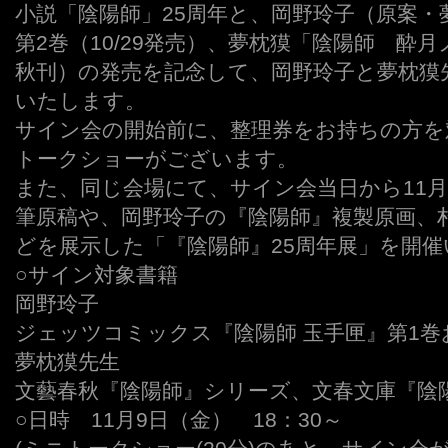
小説「陰陽師」25周年と、岡野玲子（原案・
第2巻（10/29発売）、夢枕獏「陰陽師 酔月
秋刊）の発売を記念して、岡野玲子と夢枕獏
いたします。
サイン会の開始前に、整理券をお持ちの方を
トークショーがございます。
また、同じ会場にて、サイン会当日から11月1
筆原稿や、岡野玲子の『陰陽師』複製原画、
どを展示した「『陰陽師』25周年展」を開
○サイン対象書籍
岡野玲子
ジェッツコミックス『陰陽師 玉手匣』第1巻
夢枕獏先生
文藝春秋『陰陽師』シリーズ、文春文庫『陰
○日時 11月9日（金） 18：30～