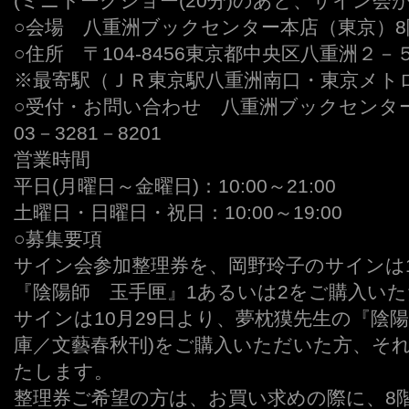
(ミニトークショー(20分)のあと、サイン会
○会場 八重洲ブックセンター本店（東京）
○住所 〒104-8456東京都中央区八重洲２－
※最寄駅（ＪＲ東京駅八重洲南口・東京メト
○受付・お問い合わせ 八重洲ブックセンタ
03－3281－8201
営業時間
平日(月曜日～金曜日)：10:00～21:00
土曜日・日曜日・祝日：10:00～19:00
○募集要項
サイン会参加整理券を、岡野玲子のサインは1
『陰陽師 玉手匣』1あるいは2をご購入い
サインは10月29日より、夢枕獏先生の『陰
庫／文藝春秋刊)をご購入いただいた方、それ
たします。
整理券ご希望の方は、お買い求めの際に、8