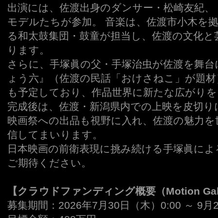
出演には、佐渡出身のダンサー・松崎友紀、
モデルたちが参加。 音楽は、佐渡市小木を
る和太鼓集団・鼓童が担当し、佐渡の文化と
ります。
さらに、手塚眞の父・手塚治虫が佐渡を舞台
ょう六』（佐渡の民話「おけさねこ」が題材
も予定しており、作品世界に新たな広がりを
完成後は、佐渡・新潟県内での上映を皮切り
映画祭への出品も視野に入れ、佐渡の魅力を
信してまいります。
日本映画の前衛表現に挑み続ける手塚眞によ
ご期待ください。
【クラウドファンディング概要（Motion Gall
募集期間：2026年7月30日（木）0:00 ～ 9月2