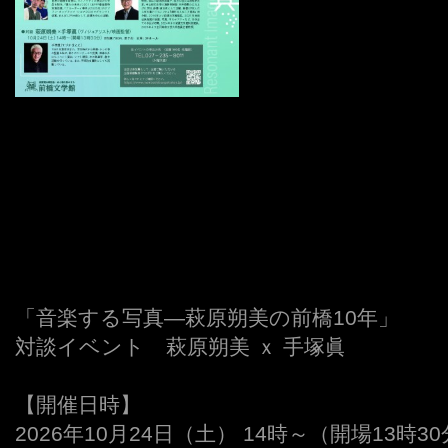
「音楽する写真—萩原朔美の前橋10年」
対談イベント 萩原朔美 ｘ 手塚眞
【開催日時】
2026年10月24日（土） 14時～（開場13時3