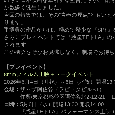
が数多く誕生しました。
今回の特集では、その“青春の原点”ともい
ります。
手塚眞の作品からは、極めて希少な『SPh』
さらにプレイベントでは『惑星TEトLA』
されます。
この機会をぜひお見逃しなく。劇場でお待ちし
【プレイベント】
8mmフィルム上映＋トークイベント
2026年5月4日（月祝）～6日（水祝）開場13:30
会場：
ザムザ阿佐谷（ラピュタビルB1）
ーーー
住所/東京都杉並区阿佐谷北2-12-21 TEL/0
日時：
5月6日（水）開場13:30 開映14:00
ーーー
『惑星TEトLA』パフォーマンス上映