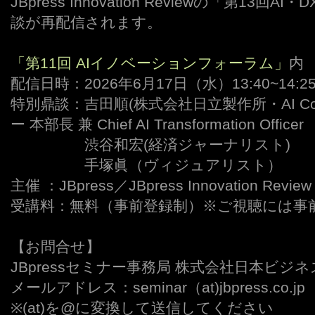
JBpress Innovation Reviewの「第13
談が再配信されます。
「第11回 AIイノベーションフォーラム」
内
配信日時：2026年6月17日（水）13:40~14:2
特別鼎談：吉田順(株式会社日立製作所・AI CoE
ー 本部長 兼 Chief AI Transformation Officer
ーーーーー
渋谷和宏(経済ジャーナリスト)
ーーーーー
手塚眞（ヴィジュアリスト）
主催 ：JBpress／JBpress Innovation Review
受講料：無料（事前登録制）※ご視聴には事
【お問合せ】
JBpressセミナー事務局 株式会社日本ビジ
メールアドレス：seminar（at)jbpress.co.jp
※(at)を@に変換して送信してください