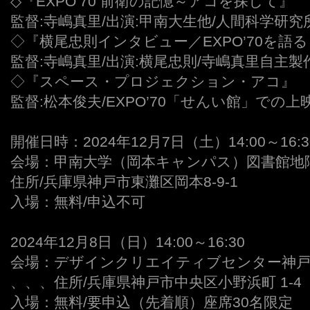
◇『EXPO’70 前衛の記憶～アコを探して』
監督:寺嶋真里/出演:甲南大生他/人間科学研究所
◇『横尾忠則インタビュー／EXPO’70を語
監督:寺嶋真里/出演:横尾忠則/寺嶋真里自主製作
◇『スペース・プロジェクション・アコ』
監督:松本俊夫/EXPO’70「せんい館」での上
開催日時：2024年12月7日（土）14:00～16:3
会場：甲南大学（岡本キャンパス）図書館地
住所/兵庫県神戸市東灘区岡本8-9-1
入場：無料/申込不可
2024年12月8日（日）14:00～16:30
会場：デザインクリエイティブセンター神戸 (K
、、、住所/兵庫県神戸市中央区小野浜町 1-4
入場：無料/要申込（先着順）座席30名限定