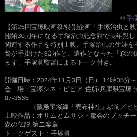
ーーーーーーーーーーーーーーーーーー
© 
【第25回宝塚映画祭/特別企画「手塚治虫と
開館30周年になる手塚治虫記念館で長年親
関連する作品を特別上映。手塚治虫の生涯を
督が手掛けた3部作と、遺作となった『森の
ます。手塚眞監督によるトーク付き。
開催日時：2024年11月3日（日） 14時35分～
会 場：宝塚シネ・ピピア 住所/兵庫県宝塚市売布2-5
87-3565
ーーーー
（阪急宝塚線「売布神社」駅前／ピピ
上映作品：オサムとムサシ・都会のブッチー
森の伝説 第二楽章
トークゲスト：手塚眞