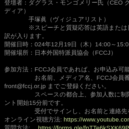
登壇者：ダグラス・モンゴメリー氏（CEO 
ディア）
ーーーー
手塚眞（ヴィジュアリスト）
ーーーー
※スピーチと質疑応答は英語または
訳が入ります。
開催日時：024年12月19日（木）14:00～15:0
開催場所：日本外国特派員協会（FCCJ）
参加方法：FCCJ会員であれば、お申込み可
ーーーーー
お名前、メディア名、FCCJ会員
front@fccj.or.jp までご登録ください。
ーーーーー
スペースの都合上、参加人数に制
ント開始15分前です。
ーーーーー
受付でサインし、お名前と連絡先
オンライン視聴方法:
https://www.youtube.co
質問方法:
https://forms.gle/fnTTe6kSXK6