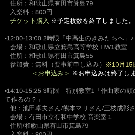
,,,
住所：和歌山県有田市箕島79
,,,
入楽料：800円
,,,
チケット購入
※予定枚数を終了しました。
▪12:00-13:00 2時限「中高生のきみたち
,,,
会場：和歌山県立箕島高等学校 HW1教室
,,,
住所：和歌山県有田市箕島55
,,,
参加費：無料（要事前申し込み）
※10月1
,,,,,,,,,,,,,,,
＜お申込み＞
※お申込みは終了し
▪14:10-15:25 3時限 特別教室1「作曲
て作るの？」
,,,
他：池田卓夫さん/熊本マリさん/三枝成彰
,,,
会場：有田市立有和中学校 音楽室１
,,,
住所/和歌山県有田市箕島79
,,,
入楽料：800円