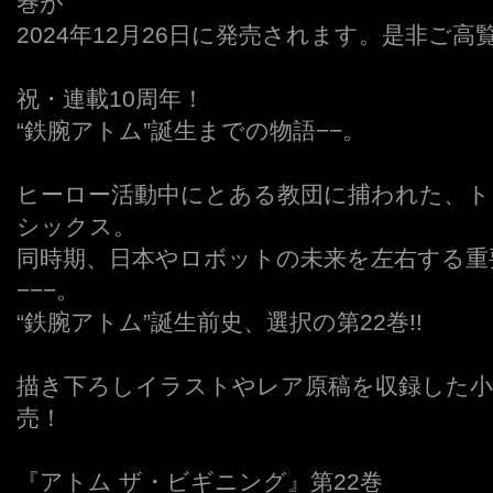
巻が
2024年12月26日に発売されます。是非ご
祝・連載10周年！
“鉄腕アトム”誕生までの物語−−。
ヒーロー活動中にとある教団に捕われた、ト
シックス。
同時期、日本やロボットの未来を左右する重
−−−。
“鉄腕アトム”誕生前史、選択の第22巻!!
描き下ろしイラストやレア原稿を収録した小
売！
『アトム ザ・ビギニング』第22巻