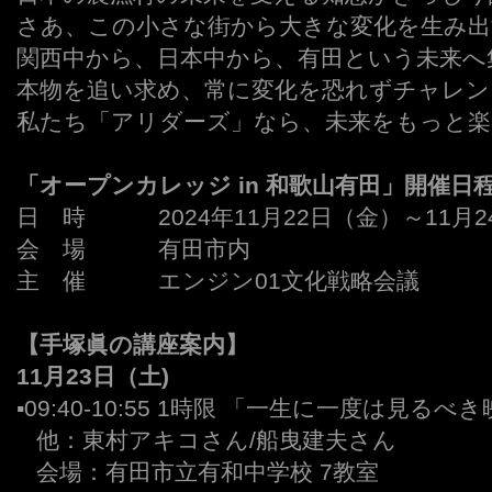
さあ、この小さな街から大きな変化を生み出
関西中から、日本中から、有田という未来へ
本物を追い求め、常に変化を恐れずチャレン
私たち「アリダーズ」なら、未来をもっと
「オープンカレッジ in 和歌山有田」開催日
日 時 2024年11月22日（金）～11月
会 場 有田市内
主 催 エンジン01文化戦略会議
【手塚眞の講座案内
】
11月23日（土)
▪09:40-10:55 1時限 「一生に一度は見るべ
,,,
他：東村アキコさん/船曳建夫さん
,,,
会場：有田市立有和中学校 7教室