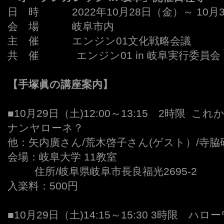
日 時 2022年10月28日（金）～ 10月
会 場 岐阜市内
主 催 エンジン01文化戦略会議
共 催 エンジン01 in 岐阜実行委員会
【手塚眞の講座案内
】
■10月29日（土)12:00～13:15 2時限
ナンヤローネ？
他：矢内廣さん/荒木啓子さん(ゲスト）/寺脇
会場：岐阜大学 11教室
,,,,,,,,,
住所/岐阜県岐阜市長良福光2695-2
入楽料：500円
■10月29日（土)14:15～15:30 3時限 ハ