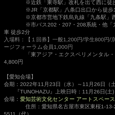
ーーーー
※近鉄「東寺駅」改札を出て西に徒
ーーーー
※JR「京都駅」八条口出口から徒歩
ーーーー
※京都市営地下鉄烏丸線「九条駅」西
ーーーー
※市バス202・207・208系統・
車 徒歩2分
入場料：
【１回券】一般1,200円/学生800
ージフォーラム会員1,000円
ーーーー
「東アジア・エクスペリメンタル・
4,800円
【愛知会場】
会期：2022年11月23日（水）～11月26日（
ーー
『TUNOHAZU』上映日時：11月26日(土) 
会場：
愛知芸術文化センター アートスペースA,
ーーーー
住所：愛知県名古屋市東区東桜1-13-2 12
5511（代）