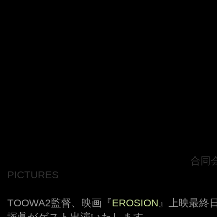
。。。。。。。。。。。。。。。。。。
合同会
PICTURES
TOOWA2監督、映画『
EROSION
』上映最終
塚眞がゲスト出演いたします。