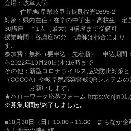
会場：岐阜大学
,,,,,,,,,
住所/岐阜県岐阜市長良福光2695-2
対象：県内在住・在学の中学生・高校生 定員
30講座 ＊1人（最大）4講座まで受講可
授業時間：各講座60分 *講師は都合により
す。
参加費：無料（要申込・先着順） 申込期間：20
ら2022年10月20日(木)16時まで
その他：新型コロナウイルス感染防止対策と
（COCOA）や岐阜県感染警戒QRシステムの
、、、、
お願いします。
★ハローワーク応募フォーム https://enjin01.gifu.
※募集期間が終了しました。
■10月30日（日）10:00～11:30 まち
う！地元の映画館