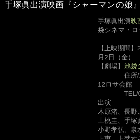
手塚眞出演映画『シャーマンの娘
手塚眞出演
映
袋シネマ・ロ
【上映期間】20
月2日（金）
【劇場】
池袋
、、、、
住所/
12ロサ会館
、、、、
TEL/
出演
木原渚、長野
上桃圭、手塚
小野孝弘、泉
上恵、上埜す