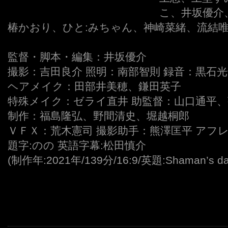
こ、井坂優介
椿かおり、ひと:みちゃん、神崎菜緒、流結
監督・脚本・編集：井坂優介
撮影：吉田良介 照明：南部智則 録音：黒石
ヘアメイク：田部井美穂、鎌田英子
特殊メイク：ゼライ直井 助監督：山口通平
制作：福島隆弘、野間清史、堀越桐郎
ＶＦＸ：荒木憲司 撮影助手：熊澤匡平 アフレ
題字:のの 英語字幕:松田慎介
(制作年:2021年/139分/16:9/英題:Shaman’s dau