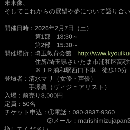
未来像、
そしてこれからの展望や夢について語り合
開催日時：2026年2月7日（土）
ーーーーー
第1部 13:30～
ーーーーー
第2部 15:30～
開催場所：埼玉教育会館
http://www.kyouiku
ーーーーー
住所/埼玉県さいたま市浦和区高砂3-12-2
ーーーーー
※ＪＲ浦和駅西口下車 徒歩10分
登壇者：清水マリ（女優・声優）
ーーーー
手塚眞（ヴィジュアリスト）
入場：前売り3,000円
定員：50名
チケット申込：①電話：080-3837-9360
ーーーーーーー
②メール：marishimizujapa
換してください。