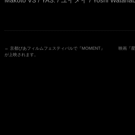
Makoto VS / YAS. / ユイメイ / Yoshi Watana
←
京都ぴあフィルムフェスティバルで『MOMENT』
映画『
が上映されます。