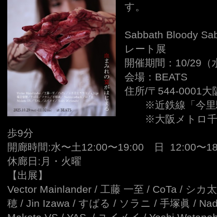
す。
※
Sabbath Blood
レート展
開催期間：10/29（水)
会場：BEATS
住所/〒544-000
——
※近鉄線「今里
——
※大阪メトロ千
歩9分
開廊時間:水〜土12:00〜19:00 日 12:00〜18
休廊日:月・火曜
【出展】
Vector Mainlander / 工藤 一至 / CoTa / シ
穂 / Jin Izawa / すばる / ソラニ / 手塚眞 / Nad