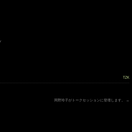
ブ
TZK
岡野玲子がトークセッションに登壇します。
→