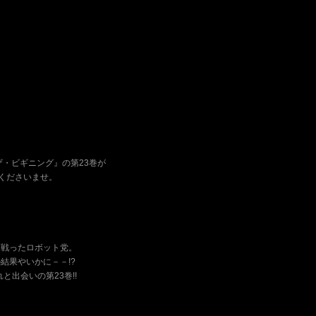
ザ・ビギニング』の第23巻が
覧くださいませ。
を戦ったロボット党。
結果やいかに－－!?
と出会いの第23巻!!