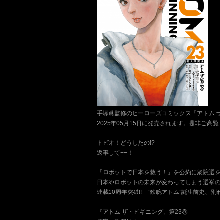
手塚眞監修のヒーローズコミックス『アトム 
2025年05月15日に発売されます。是非ご高
トビオ！どうしたの!?
返事して−−！
「ロボットで日本を救う！」を公約に衆院選
日本やロボットの未来が変わってしまう選挙の
連載10周年突破!! “鉄腕アトム”誕生前史、別れ
『アトム ザ・ビギニング』第23巻