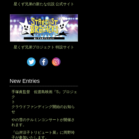
星くず兄弟の新たな伝説 公式サイト
星くず兄弟プロジェクト 特設サイト
New Entries
手塚眞監督 佐渡島映画『S』プロジェ
ク
ト
クラウドファンディング開始のお知ら
せ
やの雪のテルミンコンサートが開催さ
れます。
『山岸涼子トリビュート展』に岡野玲
子が参加いたします。