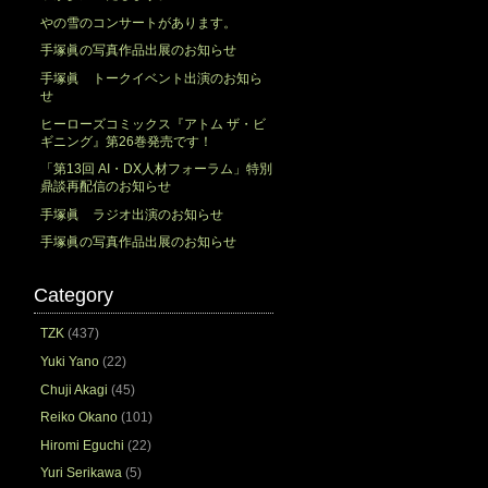
やの雪のコンサートがあります。
手塚眞の写真作品出展のお知らせ
手塚眞 トークイベント出演のお知ら
せ
ヒーローズコミックス『アトム ザ・ビ
ギニング』第26巻発売です！
「第13回 AI・DX人材フォーラム」特別
鼎談再配信のお知らせ
手塚眞 ラジオ出演のお知らせ
手塚眞の写真作品出展のお知らせ
Category
TZK
(437)
Yuki Yano
(22)
Chuji Akagi
(45)
Reiko Okano
(101)
Hiromi Eguchi
(22)
Yuri Serikawa
(5)