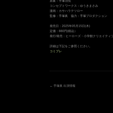
原案：手塚治虫
コンセプトワークス：ゆうきまさみ
漫画：カサハラテツロー
監修：手塚眞 協力：手塚プロダクション
発売日：2025年05月15日(木)
定価：880円(税込）
発行/発売：ヒーローズ・小学館クリエイティ
詳細は下記をご参照ください。
コミプレ
←
手塚眞 出演情報