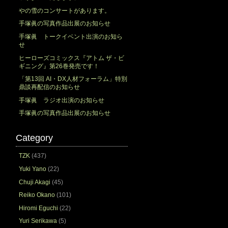
やの雪のコンサートがあります。
手塚眞の写真作品出展のお知らせ
手塚眞 トークイベント出演のお知ら
せ
ヒーローズコミックス『アトム ザ・ビ
ギニング』第26巻発売です！
「第13回 AI・DX人材フォーラム」特別
鼎談再配信のお知らせ
手塚眞 ラジオ出演のお知らせ
手塚眞の写真作品出展のお知らせ
Category
TZK
(437)
Yuki Yano
(22)
Chuji Akagi
(45)
Reiko Okano
(101)
Hiromi Eguchi
(22)
Yuri Serikawa
(5)