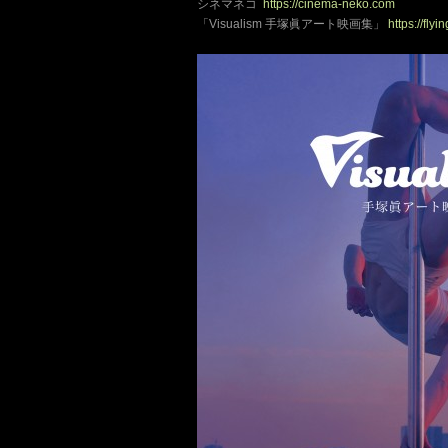
シネマネコ
https://cinema-neko.com
「Visualism 手塚眞アート映画集」
https://fly