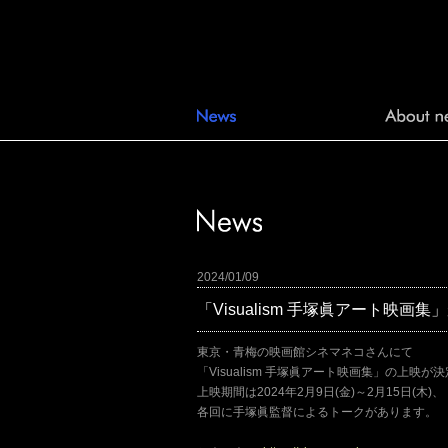
2024/01/09
「Visualism 手塚眞アート映
東京・青梅の映画館シネマネコさんにて
「Visualism 手塚眞アート映画集」の上映
上映期間は2024年2月9日(金)～2月15日(木)、
各回に手塚眞監督によるトークがあります。