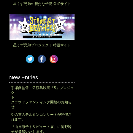
星くず兄弟の新たな伝説 公式サイト
星くず兄弟プロジェクト 特設サイト
New Entries
手塚眞監督 佐渡島映画『S』プロジェ
ク
ト
クラウドファンディング開始のお知ら
せ
やの雪のテルミンコンサートが開催さ
れます。
『山岸涼子トリビュート展』に岡野玲
子が参加いたします。