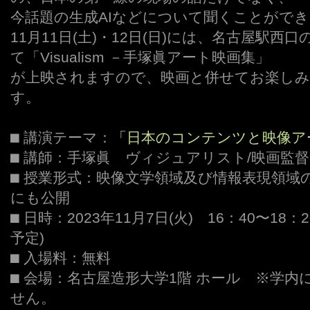
今話題の生成AIなどについて聞くことがで
11月11日(土)・12日(日)には、名古屋駅西
て「Visualism －手塚眞アート映画集」
が上映されますので、映画と併せてお楽し
す。
⬛︎ 講演テーマ：
「日本のコンテンツと映像ア
⬛︎ 講師：手塚眞 ヴィジュアリスト/映画監督
⬛︎ 授業形式：映像文学領域及び情報表現領
にも公開
⬛︎ 日時：2023年11月7日(火) 16：40〜18：
予定)
⬛︎ 入場料：無料
⬛︎ 会場：名古屋造形大学1階 ホール ※学
せん。