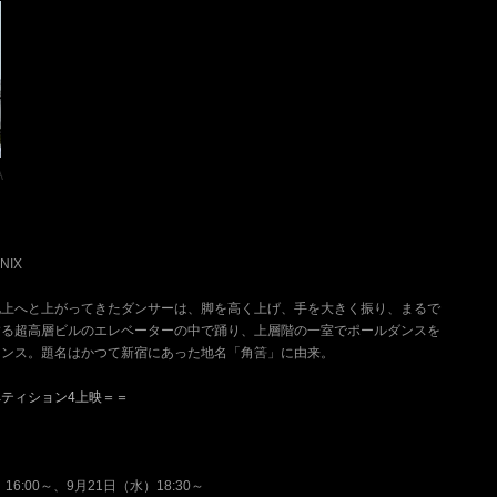
A
IX
地上へと上がってきたダンサーは、脚を高く上げ、手を大きく振り、まるで
する超高層ビルのエレベーターの中で踊り、上層階の一室でポールダンスを
マンス。題名はかつて新宿にあった地名「角筈」に由来。
ペティション4上映＝＝
6:00～、9月21日（水）18:30～