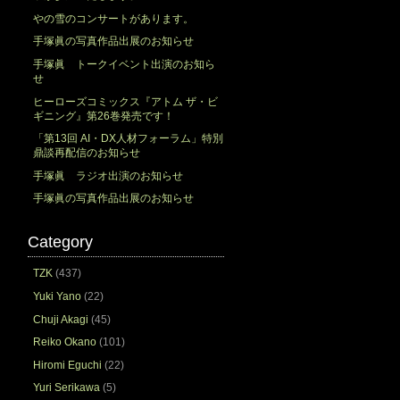
やの雪のコンサートがあります。
手塚眞の写真作品出展のお知らせ
手塚眞 トークイベント出演のお知ら
せ
ヒーローズコミックス『アトム ザ・ビ
ギニング』第26巻発売です！
「第13回 AI・DX人材フォーラム」特別
鼎談再配信のお知らせ
手塚眞 ラジオ出演のお知らせ
手塚眞の写真作品出展のお知らせ
Category
TZK
(437)
Yuki Yano
(22)
Chuji Akagi
(45)
Reiko Okano
(101)
Hiromi Eguchi
(22)
Yuri Serikawa
(5)