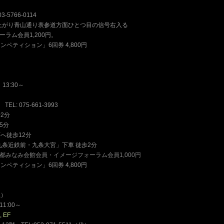
5766-0114
上がり青山通り表参道方面ひとつ目の信号右入る
ーラム会員1,200円。
ペティション」6回券 4,800円
）
13:30～
: 075-661-3993
2分
5分
へ徒歩12分
「九条近鉄前・九条大宮」下車 徒歩2分
/京都みなみ会館会員・イメージフォーラム会員1,000円
ペティション」6回券 4,800円
土）
1:00～
 EF