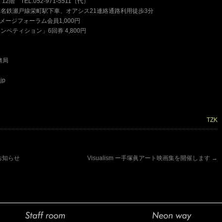
階 TEL:052-971-5511（代）
名鉄瀬戸線栄町駅下車、オアシス21連絡通路利用徒歩3分
イメージフォーラム会員1,000円
ペティション」6回券 4,800円
務局
jp
TZK
お知らせ
Visualism ー手塚眞アート映画集を開催します
→