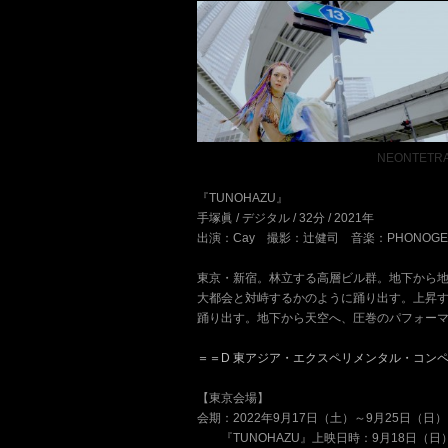
ーーーーーーーーーーーーーーー
NEONTETR
『TUNOHAZU』
手塚眞 / デジタル / 32分 / 2021年
出演：Cay 撮影：辻健司 音楽：PHONOGEN
東京・新宿。林立する高層ビル群。地下から
大都会と対峙するかのように踊り出す。上昇
踊り出す。地下から天空へ、圧巻のパフォー
＝＝D 東アジア・エクスペリメンタル・コン
【東京会場】
会期：2022年9月17日（土）～9月25日（日）
ーー
『TUNOHAZU』上映日時：9月18日（日）1