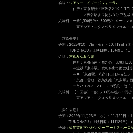
会場：
シアター・イメージフォーラム
ーーーー
住所：東京都渋谷区渋谷2-10-2 TEL:03-
ーーーーーーー
※渋谷駅より徒歩８分 宮益坂
入場料：一般1,500円/学生800円/イメージフォ
ーーーー
「東アジア・エクスペリメンタル・コン
【京都会場】
会期：2022年10月7日（金）～10月13日（木
ーー
『TUNOHAZU』上映日時：10月9日（日）
会場：
京都みなみ会館
ーーーー
住所：京都市南区西九条川原城町110 TEL
ーーーー
※近鉄「東寺駅」改札を出て西に徒歩
ーーーー
※JR「京都駅」八条口出口から徒歩1
ーーーー
※京都市営地下鉄烏丸線「九条駅」西
ーーーー
※市バス202・207・208系統・他
入場料：
【１回券】一般1,200円/学生800円
ーーーー
「東アジア・エクスペリメンタル・コン
【愛知会場】
会期：2022年11月23日（水）～11月26日（
ーー
『TUNOHAZU』上映日時：11月26日(土) 1
会場：
愛知芸術文化センター アートスペースA,