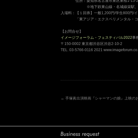
ーーーー
住所：愛知県名古屋市東区東桜1-13-2 12
ーーーーーーー
※地下鉄東山線・名城線栄駅、
入場料：【１回券】一般1,200円/学生800円/
ーーーー
「東アジア・エクスペリメンタル・コン
【お問合せ】
イメージフォーラム・フェスティバル2022
事
〒150-0002 東京都渋谷区渋谷2-10-2
TEL. 03-5766-0116 2021 www.imageforum.co.
←
手塚眞出演映画『シャーマンの娘』上映の