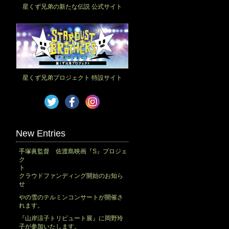
星くず兄弟の新たな伝説 公式サイト
星くず兄弟プロジェクト 特設サイト
New Entries
手塚眞監督 佐渡島映画『S』プロジェ
ク
ト
クラウドファンディング開始のお知ら
せ
やの雪のテルミンコンサートが開催さ
れます。
『山岸涼子トリビュート展』に岡野玲
子が参加いたします。