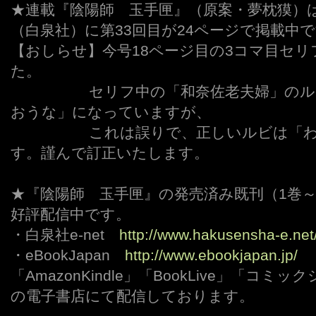
★連載『陰陽師 玉手匣』（原案・夢枕獏）
（白泉社）に第33回目が24ページで掲載中
【おしらせ】今号18ページ目の3コマ目セ
た。
wwwwwww
セリフ中の「和奈佐老夫婦」の
おうな」になっていますが、
wwwwwww
これは誤りで、正しいルビは「
す。謹んで訂正いたします。
★『陰陽師 玉手匣』の発売済み既刊（1巻～
好評配信中です。
・白泉社e-net
http://www.hakusensha-e.net
・eBookJapan
http://www.ebookjapan.jp/
「AmazonKindle」「BookLive」「コ
の電子書店にて配信しております。