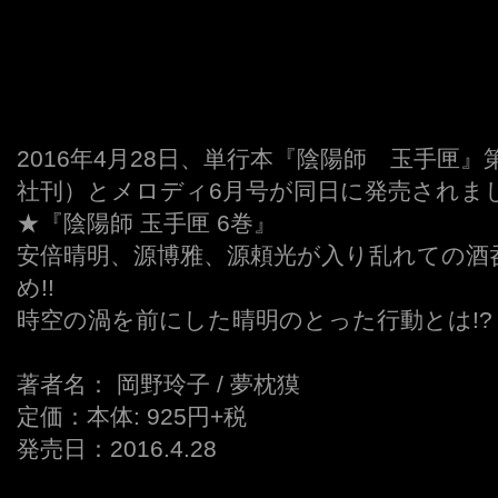
2016年4月28日、単行本『陰陽師 玉手匣
社刊）とメロディ6月号が同日に発売されま
★『陰陽師 玉手匣 6巻』
安倍晴明、源博雅、源頼光が入り乱れての酒
め!!
時空の渦を前にした晴明のとった行動とは!?
著者名： 岡野玲子 / 夢枕獏
定価：本体: 925円+税
発売日：2016.4.28