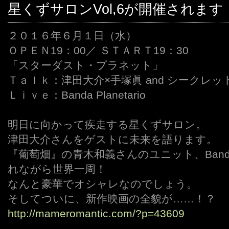
星くずサロンVol,6が開催されます
２０１６年６月１日（水）
ＯＰＥＮ19：00／ ＳＴＡＲＴ19：30
「スターダスト・プラネット」
Ｔａｌｋ：津田大介×手塚眞 and シークレ
Ｌｉｖｅ：Banda Planetario
明日に向かって疾走する星くずサロン。
津田大介さんをゲストに未来を語ります。
『葡萄畑』の青木和義さんのユニット、Banda P
れながら世界一周！
なんと豪華でオシャレなのでしょう。
そしてついに、新作映画の全貌が……！？
http://mameromantic.com/?p=43609