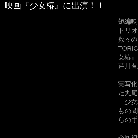
映画『少女椿』に出演！！
短編映
トリオ
数々の
TOR
女椿』
芹川有
実写化
た丸尾
「少女
もの間
らの手
今回初