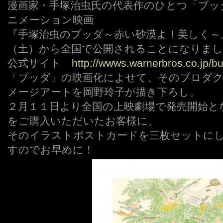
漫画家・手塚治虫氏の代表作のひとつ「ブッ
ニメーション映画
『手塚治虫のブッダ～赤い砂漠よ！美しく～』
（土）から全国で公開されることになりまし
公式サイト
http://wwws.warnerbros.co.jp/b
「ブッダ」の映画化によせて、そのプロダ
メージアートを岡野玲子が描き下ろし。
２月１１日より全国の上映劇場で発売開始と
をご購入いただいたお客様に、
そのイラストポストカードを三枚セットに
すのでお早めに！