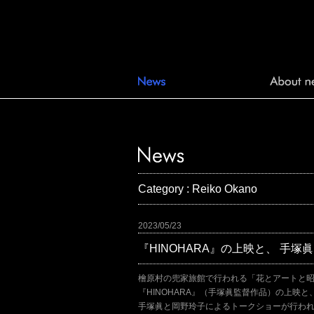
Category : Reiko Okano
2023/05/23
『HINOHARA』の上映と、 手
檜原村の兜家旅館で行われる「花とアートと
『HINOHARA』（手塚眞監督作品）の上映と
手塚眞と岡野玲子によるトークショーが行わ