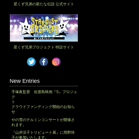
星くず兄弟の新たな伝説 公式サイト
星くず兄弟プロジェクト 特設サイト
New Entries
手塚眞監督 佐渡島映画『S』プロジェ
ク
ト
クラウドファンディング開始のお知ら
せ
やの雪のテルミンコンサートが開催さ
れます。
『山岸涼子トリビュート展』に岡野玲
子が参加いたします。