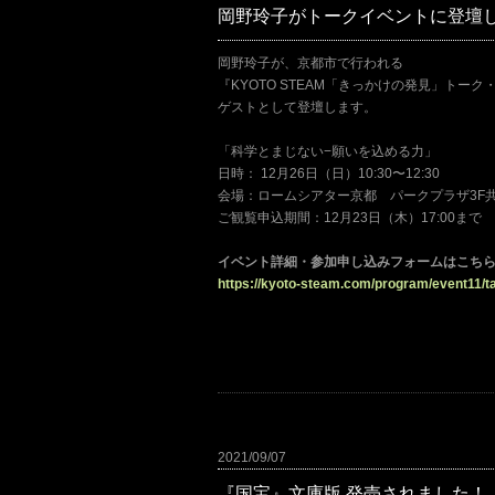
岡野玲子がトークイベントに登壇
岡野玲子が、京都市で行われる
『KYOTO STEAM「きっかけの発見」トー
ゲストとして登壇します。
「科学とまじない−願いを込める⼒」
日時： 12⽉26⽇（⽇）10:30〜12:30
会場：ロームシアター京都 パークプラザ3F
ご観覧申込期間：12月23日（木）17:00まで
イベント詳細・参加申し込みフォームはこち
https://kyoto-steam.com/program/event11/ta
2021/09/07
『国宝』文庫版 発売されました！