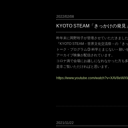
2022/02/08
KYOTO STEAM「きっかけの
昨年末に岡野玲子が登壇させていただきまし
『KYOTO STEAM－世界文化交流祭－の「
トーク・プログラム③ 科学とまじない－願い
アーカイブ映像が配信されています。
コロナ渦で会場にお越しになれなかった方も
是非ご覧いただければと思います。
https://www.youtube.com/watch?v=XAV8eW
2021/11/22