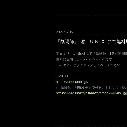
2022/07/19
「陰陽師」1巻 U-NEXTにて無
本日より、U-NEXTにて「陰陽師」1巻が期
無料配信期間は2022/7/19～7/25です。
この機会にぜひチェックしてみてください！
U-NEXT
https://video.unext.jp/
↑「陰陽師 岡野玲子」で検索、もしくは下記
https://video.unext.jp/freeword/book?qu