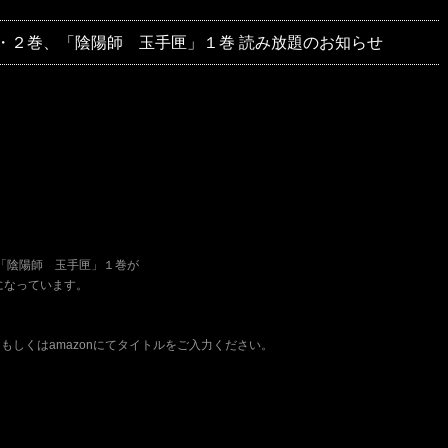
陰陽師」１・２巻、「陰陽師 玉手匣」１巻 読み放題のお知らせ
２巻、「陰陽師 玉手匣」１巻が
題になっています。
しくはamazonにてタイトルをご入力ください。
。