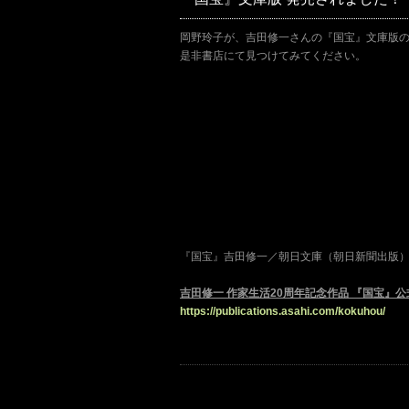
岡野玲子が、吉田修一さんの『国宝』文庫版
是非書店にて見つけてみてください。
『国宝』吉田修一／朝日文庫（朝日新聞出版
吉田修一 作家生活20周年記念作品 『国宝』
https://publications.asahi.com/kokuhou/