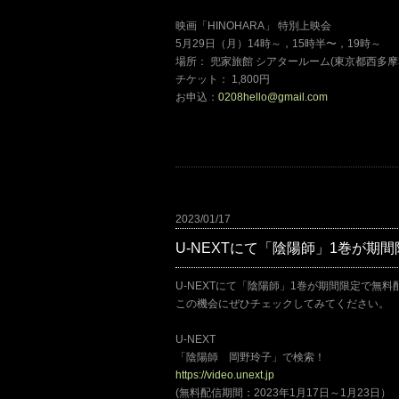
映画「HINOHARA」 特別上映会
5月29日（月）14時～，15時半〜，19時～
場所： 兜家旅館 シアタールーム(東京都西多摩
チケット： 1,800円
お申込：
0208hello@gmail.com
2023/01/17
U-NEXTにて「陰陽師」1巻が期
U-NEXTにて「陰陽師」1巻が期間限定で無
この機会にぜひチェックしてみてください。
U-NEXT
「陰陽師 岡野玲子」で検索！
https://video.unext.jp
(無料配信期間：2023年1月17日～1月23日）