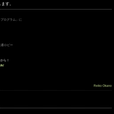
します。
ク・プログラム」に
共通ロビー
らから！
lk/
Reiko Okano