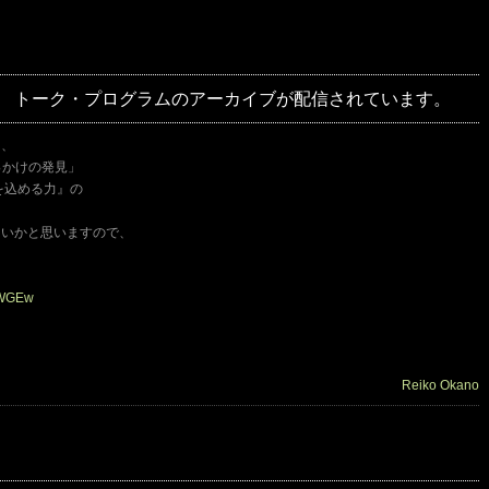
発見」 トーク・プログラムのアーカイブが配信されています。
た、
きっかけの発見」
を込める力』の
多いかと思いますので、
XWGEw
Reiko Okano