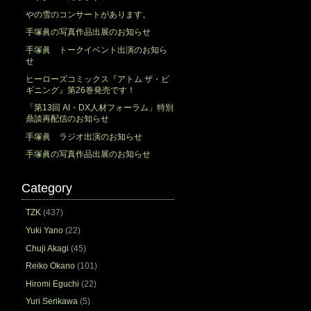
やの雪のコンサートがあります。
手塚眞の写真作品出展のお知らせ
手塚眞 トークイベント出演のお知ら
せ
ヒーローズコミックス『アトム ザ・ビ
ギニング』第26巻発売です！
「第13回 AI・DX人材フォーラム」特別
鼎談再配信のお知らせ
手塚眞 ラジオ出演のお知らせ
手塚眞の写真作品出展のお知らせ
Category
TZK
(437)
Yuki Yano
(22)
Chuji Akagi
(45)
Reiko Okano
(101)
Hiromi Eguchi
(22)
Yuri Serikawa
(5)