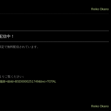
Reiko Okano
料配信中！
間限定で無料配信されています。
よりご覧ください↓
ery=陰陽師+&btd=BSD0000251749&bvc=TOTAL
Reiko Okano