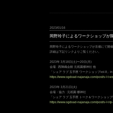
2023/01/16
岡野玲子によるワークショップが
岡野玲子によるワークショップが京都にて開
詳細は下記リンクよりご覧ください。
2023年 3月18日(土)〜20日(月)
会場 : 西陣織会館 元祇園梛神社 他
「シェア ラブ 玉手匣 ワークショップvol.8」in
https://www.ogdoad-najanaja.com/post/s-l-t-w
2023年 3月21日(火)
会場・協力 : 元祇園 梛神社
「シェア ラブ 玉手匣 トーク＆ワークショップvol
https://www.ogdoad-najanaja.com/post/s-l-t-tp