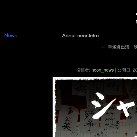
←
手塚眞出演 
シャー
投稿者:
neon_news
|
公開日:
20