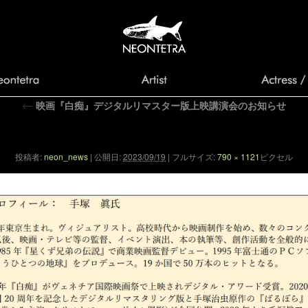
←
映画『白痴』デジタルリマスター版上映講演会のお知らせ
安吾生誕祭ポスター裏_20230817
投稿者:
neon_news
|
公開日:
2023/09/19
|
フルサイズ:
790 × 1121
ピクセル