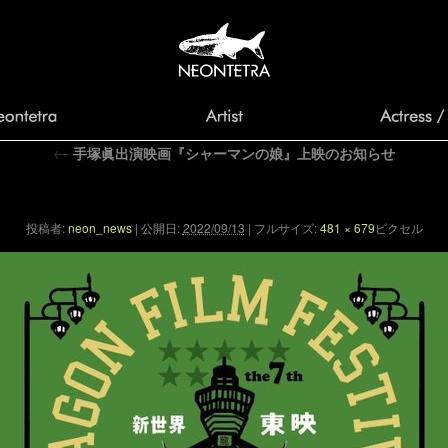
←
手塚眞出演映画『シャーマンの娘』上映のお知らせ
dragon
投稿者:
neon_news
|
公開日:
2022/09/13
|
フルサイズ:
481 × 679
ピクセル