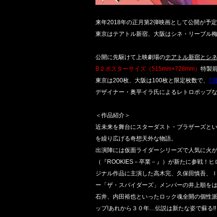
来年2018年の正月第2弾映画として公開が予
東京はテアトル新宿、大阪はシネ・リーブル
公開に先駆けて上映劇場の
テアトル新宿とシ
B２ポスターサイズ（515mm×728mm）
特製
東京は200枚、大阪は100枚と限定枚数で、
7
デザイナー・奥平イラ氏によるレトロポップな
＜作品紹介＞
近未来を舞台にスターダスト・ブラザーズと
を繰り広げる奇想天外な物語。
出演陣には仮面ライダーシリーズで人気に火
（『ROOKIES－卒業－』）が新たに参戦
ジナル作品に主演した高木完、久保田慎吾、Ｉ
ー「ザ・スパイダーズ」メンバーの井上順をは
石井、内田裕也といったロック魂全開の個性
ップ!あれから３０年…伝説は新たな姿で蘇る!!