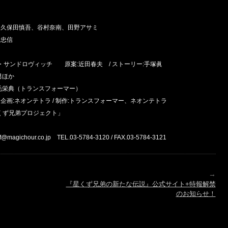
、久保田慎吾、谷村奈南、田野アサミ
野忠信
ンドロヴィッチ 原案:近田春夫 / ストーリー:手塚眞
男ほか
毛栄典（トランスフォーマー）
 企画:ネオンテトラ / 制作:トランスフォーマー、ネオンテトラ
くず兄弟プロジェクト」
r.co.jp TEL.03-5784-3120 / FAX.03-5784-3121
→
『星くず兄弟の新たな伝説』公式サイト+特報解禁
のお知らせ！