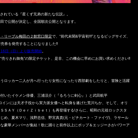
定されている『星くず兄弟の新たな伝説』。
梅田で公開が決定し、全国順次公開となります。
ネ・リーブル梅田の２館窓口限定
で、“前代未聞&宇宙初!!!”となるビッグサイズ、
前売券を発売することになりました‼
月16日（日）より販売開始
。
“売りきれ御免”の限定チケット、是非、この機会に早めにお買い求めください‼
いうロッカー二人が月へ行ったり女性になったり西部劇をしたりと、冒険と活躍
が付いたイケメン俳優、三浦涼介（『るろうに剣心』）と武田航平
！ヒロインには天才子役から実力派女優へと転身を遂げた荒川ちか、そして、オリ
ＳＳＡＹ（ＤｅｒＺｉｂｅｔ）も再登場する!さらに、昭和の元祖ロックスタ
じめ、夏木マリ、浅野忠信、野宮真貴(元・ピチカート・ファイヴ)、ラサール
派な豪華メンバーが集結！歌に踊りと前作以上にポップ＆エッジーさがパワーア