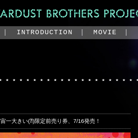
コンテンツへスキッ
INTRODUCTION
MOVIE
一大きい(⁈)限定前売り券、7/16発売！