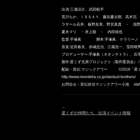
出演:三浦涼介、武田航平
荒川ちか、ＩＳＳＡＹ、藤谷慶太朗、高木完
ラサール石井、板野友美、野宮真貴 ・ 浅
夏木マリ ・ 井上順 ・ 内田裕也
監督:手塚眞 脚本:手塚眞、ケラリーノ・サ
音楽:近田春夫、赤城忠治、江蔵浩一、窪田晴
プロデューサー:手塚眞（ネオンテトラ）、石
製作:星くず兄弟プロジェクト（製作委員会） /
配給・宣伝:マジックアワー ©2016「星
http://www.neontetra.co.jp/stardust-brothers/
お問合せ：宣伝担当マジックアワー小池 staff@magichou
←
星くずの仲間たち 出演イベント情報