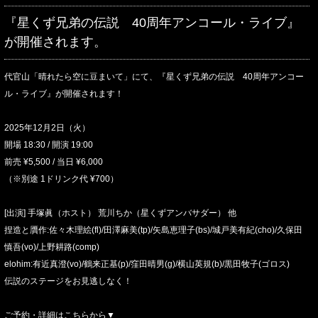
『星くず兄弟の伝説 40周年アンコール・ライブ』
が開催されます。
代官山「晴れたら空に豆まいて」にて、『星くず兄弟の伝説 40周年アンコー
ル・ライブ』が開催されます！
2025年12月2日（火）
開場 18:30 / 開演 19:00
前売 ¥5,500 / 当日 ¥6,000
（※別途 1ドリンク代 ¥700）
[出演] 手塚眞（ホスト） 荒川ちか（星くずアンバサダー） 他
捏造と贋作:佐々木理絵(fl)/田澤麻美(tp)/矢島恵理子(bs)/城戸美有紀(cho)/久保田
慎吾(vo)/上野耕路(comp)
elohim:有近真澄(vo)/鶴来正基(p)/窪田晴男(g)/横山英規(b)/黒田牧子(ゴロス)
伝説のステージをお見逃しなく！
ご予約・詳細はこちらから▼