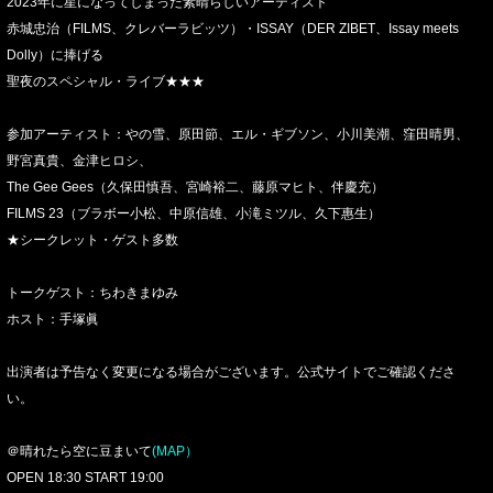
2023年に星になってしまった素晴らしいアーティスト
赤城忠治（FILMS、クレバーラビッツ）・ISSAY（DER ZIBET、Issay meets
Dolly）に捧げる
聖夜のスペシャル・ライブ★★★
参加アーティスト：やの雪、原田節、エル・ギブソン、小川美潮、窪田晴男、
野宮真貴、金津ヒロシ、
The Gee Gees（久保田慎吾、宮崎裕二、藤原マヒト、伴慶充）
FILMS 23（ブラボー小松、中原信雄、小滝ミツル、久下惠生）
★シークレット・ゲスト多数
トークゲスト：ちわきまゆみ
ホスト：手塚眞
出演者は予告なく変更になる場合がございます。公式サイトでご確認くださ
い。
＠晴れたら空に豆まいて
(MAP）
OPEN 18:30 START 19:00