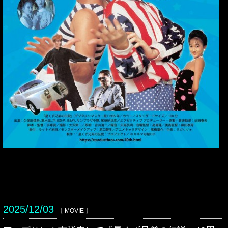
2025/12/03
【
MOVIE
】