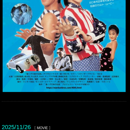
2025/11/26
【
MOVIE
】