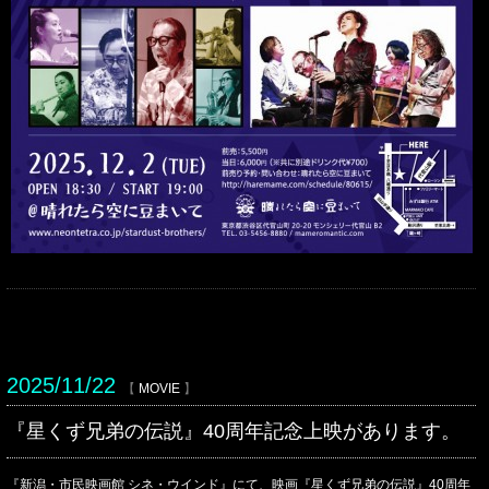
2025/11/22
【
MOVIE
】
『星くず兄弟の伝説』40周年記念上映があります。
『新潟・市民映画館 シネ・ウインド』にて、
映画『星くず兄弟の伝説』40周年