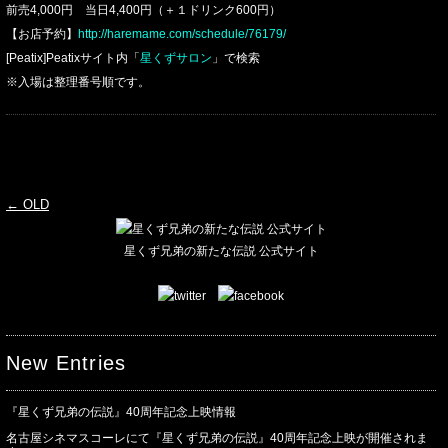
前売4,000円 当日4,400円（＋１ドリンク600円）
【お店予約】
http://haremame.com/schedule/76179/
[Peatix]Peatixサイト内「
星くずサロン
」で検索
※入場は整理番号順です。
投稿ナビゲーション
←
OLD
星くず兄弟の新たな伝説 公式サイト
New Entries
『星くず兄弟の伝説』40周年記念上映情報
名古屋シネマスコーレにて『星くず兄弟の伝説』40周年記念上映が開催されま