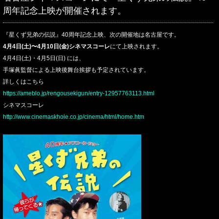
周年記念上映が開催されます。
『星くず兄弟の伝説』40周年記念上映、次の開催地は名古屋です。
4月4日(土)〜4月10日(金)シネマスコーレ
にて上映されます。
4月4日(土)・4月5日(日) には、
手塚眞監督による上映後舞台挨拶も予定されています。
詳しくはこちら
https://ameblo.jp/rengousekigun/entry-12957763113.html
シネマスコーレ
http://www.cinemaskhole.co.jp/cinema/html/home.htm