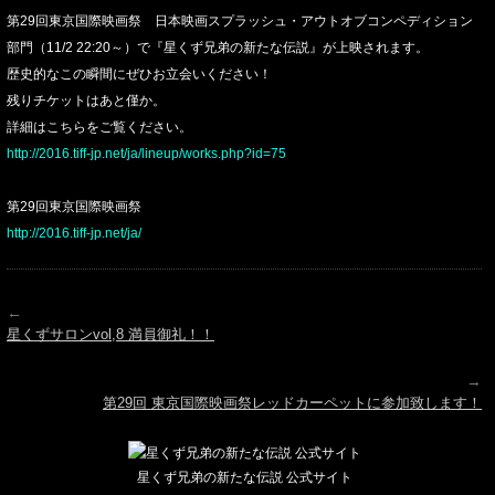
第29回東京国際映画祭 日本映画スプラッシュ・アウトオブコンペディション
部門（11/2 22:20～）で『星くず兄弟の新たな伝説』が上映されます。
歴史的なこの瞬間にぜひお立会いください！
残りチケットはあと僅か。
詳細はこちらをご覧ください。
http://2016.tiff-jp.net/ja/lineup/works.php?id=75
★
第29回東京国際映画祭
http://2016.tiff-jp.net/ja/
←
星くずサロンvol,8 満員御礼！！
→
第29回 東京国際映画祭レッドカーペットに参加致します！
星くず兄弟の新たな伝説 公式サイト