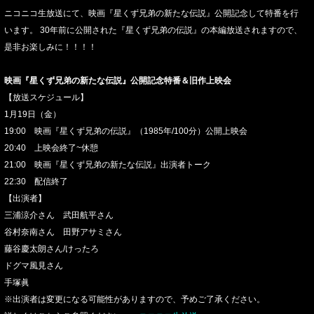
ニコニコ生放送にて、映画『星くず兄弟の新たな伝説』公開記念して特番を行
います。 30年前に公開された『星くず兄弟の伝説』の本編放送されますので、
是非お楽しみに！！！！
映画『星くず兄弟の新たな伝説』公開記念特番＆旧作上映会
【放送スケジュール】
1月19日（金）
19:00 映画『星くず兄弟の伝説』（1985年/100分）公開上映会
20:40 上映会終了~休憩
21:00 映画『星くず兄弟の新たな伝説』出演者トーク
22:30 配信終了
【出演者】
三浦涼介さん 武田航平さん
谷村奈南さん 田野アサミさん
藤谷慶太朗さん/けったろ
ドグマ風見さん
手塚眞
※出演者は変更になる可能性がありますので、予めご了承ください。