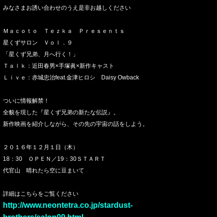
みなさまお誘い合わせのうえ是非お越しください
★
Ｍａｃｏｔｏ Ｔｅｚｋａ Ｐｒｅｓｅｎｔｓ
星くずサロン Ｖｏｌ．９
「星くず兄弟、月へ行く！」
Ｔａｌｋ：近田春男×手塚眞×新作キャスト
Ｌｉｖｅ：赤城忠治feat.金津ヒロシ Daisy Owback
★
ついに情報解禁！
全貌を現した『星くず兄弟の新たな伝説』。
新作映画を紹介しながら、その先の宇宙の話をしよう。
★
２０１６年１２月１日（木）
18：30 ＯＰＥＮ／19：30ＳＴＡＲＴ
代官山 晴れたら空に豆まいて
★
詳細はこちらをご覧ください
http://www.neontetra.co.jp/stardust-