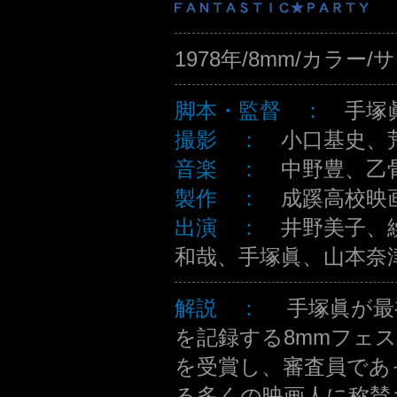
1978年/8mm/カラー/
脚本・監督 ：
手塚
撮影 ：
小口基史、
音楽 ：
中野豊、乙
製作 ：
成蹊高校映
出演 ：
井野美子、
和哉、手塚眞、山本奈
解説 ：
手塚眞が最
を記録する8mmフェ
を受賞し、審査員であ
る多くの映画人に称賛