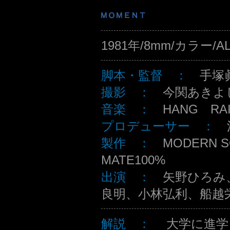
1981年/8mm/カラー/
脚本・監督 ：
手塚
撮影 ：
今関あきよ
音楽 ：
HANG RA
プロデューサー ：
製作 ：
MODERN S
MATE100%
出演 ：
矢野ひろみ
良明、小林弘利、船越
解説 ：
大学に進学