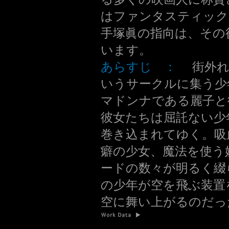
はファンタスティック
手塚眞の指向は、その
います。
あらすじ ：
街外れ
いうサークルに集う少
マドンナである麗子と
彼女たちは屈託ない少
巻き込まれてゆく。吸
癖の少女、魔法を使う
ードの数々が明るく綴
の少年が空を飛ぶ装置
空に舞い上がるのだっ