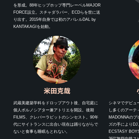
を形成。88年ヒップホップ専門レーベルMAJOR
FORCE設立。スチャダラパー、ECDらを世に送
り出す。2015年自身では初のアパレルDAL by
KANTAKAGIを始動。
武蔵美建築学科をドロップアウト後、自宅庭に
シネマでデビュ
個人ポルノシアター兼アトリエを開設。後期
し多くのアーティ
FILMS、クレバーラビットのシンセスト。90年
MADONNAの
代にサイトランスに出合い現在は踊りながらで
ズの手によりDJ
ないと食事も睡眠もとれない。
ECSTASY B
360°無指向性