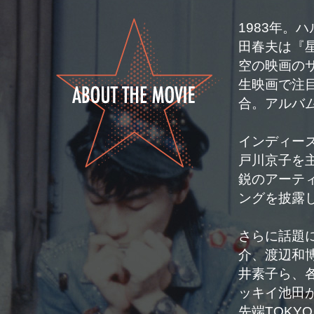
1983年
田春夫は『
空の映画の
生映画で注
合。アルバ
インディー
戸川京子を主
鋭のアーテ
ングを披露
さらに話題
介、渡辺和
井素子ら、
ッキイ池田
先端TOK