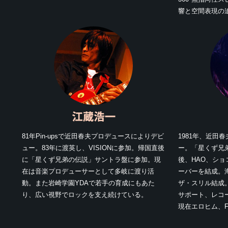
響と空間表現の
81年Pin-upsで近田春夫プロデュースによりデビ
1981年、近田
ュー。83年に渡英し、VISIONに参加。帰国直後
ー。「星くず兄
に「星くず兄弟の伝説」サントラ盤に参加。現
後、HAO、シ
在は音楽プロデューサーとして多岐に渡り活
ーバーを結成。
動。また岩崎学園YDAで若手の育成にもあた
ザ・スリル結成
り、広い視野でロックを支え続けている。
サポート、レコ
現在エロヒム、Fuz