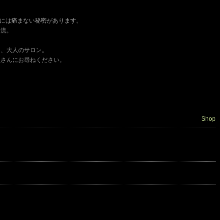
アには痛まない秘密があります。
一流。
る、大人のサロン。
員さんにお尋ねください。
Shop