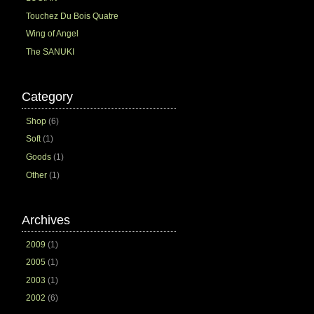
Touchez Du Bois Quatre
Wing of Angel
The SANUKI
Category
Shop
(6)
Soft
(1)
Goods
(1)
Other
(1)
Archives
2009
(1)
2005
(1)
2003
(1)
2002
(6)