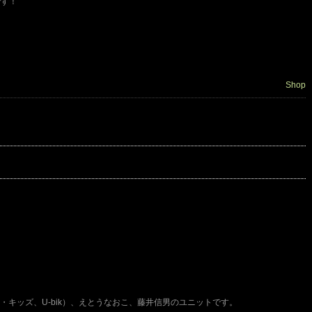
です！
～
Shop
ト・キッズ、U-bik）、えとうなおこ、藤井信男のユニットです。