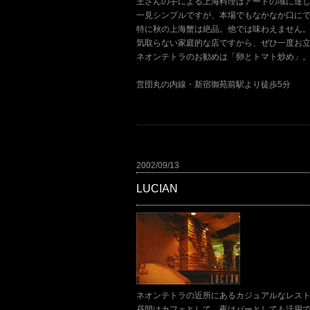
王さんの手による上海料理はアートの域に達
一見シンプルですが、本場でもなかなか口に
特に秋の上海蟹は絶品。他では味わえません
気取らない家庭的な店ですから、ぜひ一度お
ネオンテトラのお勧めは「卵とトマト炒め」
営団丸の内線・新宿御苑前駅より徒歩5分
2002/09/13
LUCIAN
ネオンテトラの近所にあるカジュアルなレス
昼間はカフェとして、夜はバーとしても活用