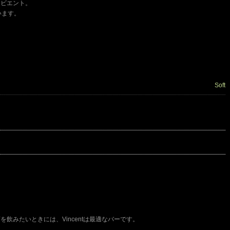
ンビエント。
います。
Soft
飲みたいときには、Vincentは最適なバーです。
。