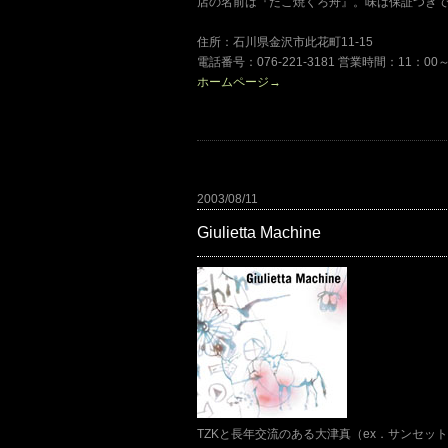
店の名前は『たこ焼くろ舟』。味は保証つき
住所：石川県金沢市此花町11-15
電話番号：076-221-3181 営業時間：11：00
ホームページ→
2003/08/11
Giulietta Machine
TZKと長年交流のある大津真（ex．サンセッ