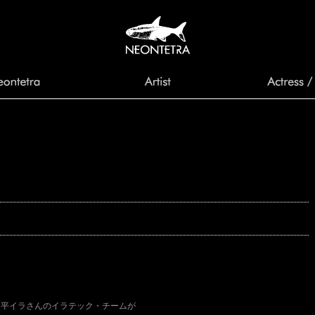
。
。
奥平イラさんのイラテック・チームが