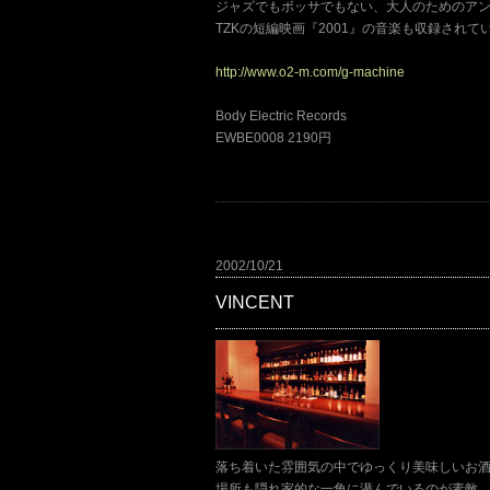
ジャズでもボッサでもない、大人のためのア
TZKの短編映画『2001』の音楽も収録されて
http://www.o2-m.com/g-machine
Body Electric Records
EWBE0008 2190円
2002/10/21
VINCENT
落ち着いた雰囲気の中でゆっくり美味しいお酒を
場所も隠れ家的な一角に潜んでいるのが素敵